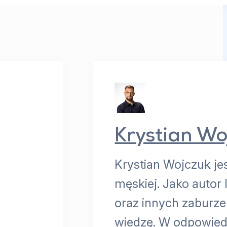
Krystian Wo
Krystian Wojczuk je
męskiej. Jako autor
oraz innych zaburz
wiedzę. W odpowiedz