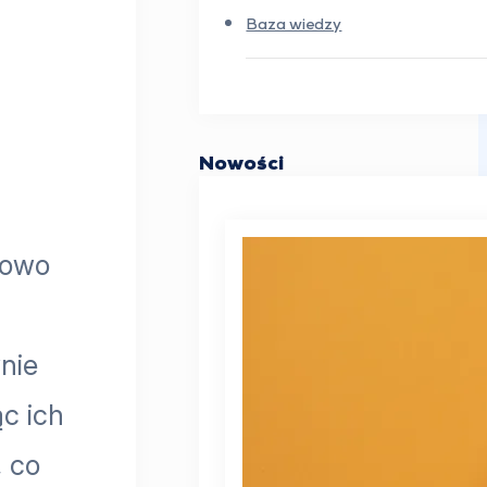
Baza wiedzy
Nowości
kowo
nie
c ich
, co