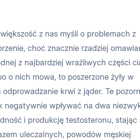
, większość z nas myśli o problemach z
zenie, choć znacznie rzadziej omawia
ej z najbardziej wrażliwych części ci
bo o nich mowa, to poszerzone żyły w
 odprowadzanie krwi z jąder. Te pozorn
k negatywnie wpływać na dwa niezwy
ność i produkcję testosteronu, stając 
razem uleczalnych, powodów męskiej