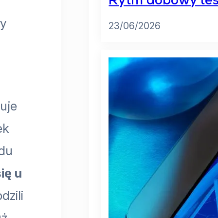
Rytm dobowy test
ły
23/06/2026
uje
ek
odu
ię u
dzili
uż