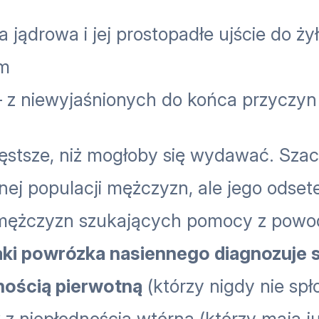
 jądrowa i jej prostopadłe ujście do ży
om
 z niewyjaśnionych do końca przyczyn
zęstsze, niż mogłoby się wydawać. Szac
lnej populacji mężczyzn, ale jego odset
 mężczyzn szukających pomocy z pow
aki powrózka nasiennego diagnozuje s
ością pierwotną
(którzy nigdy nie spło
 z niepłodnością wtórną (którzy mają j