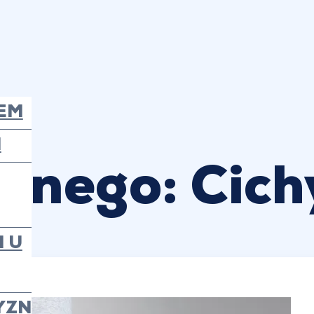
EM
N
nnego: Cich
 U
YZN