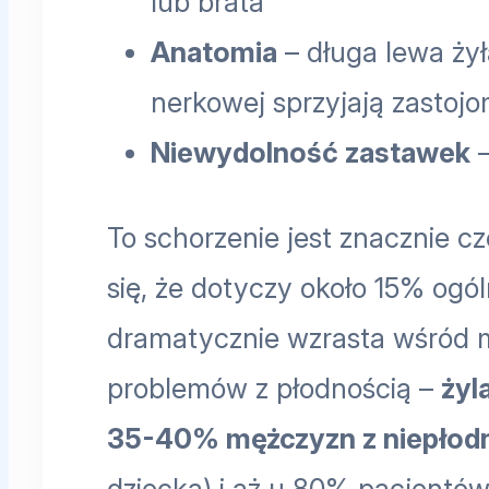
lub brata
Anatomia
– długa lewa żyła
nerkowej sprzyjają zastoj
Niewydolność zastawek
–
To schorzenie jest znacznie c
się, że dotyczy około 15% ogó
dramatycznie wzrasta wśród
problemów z płodnością –
żyl
35-40% mężczyzn z niepłodn
dziecka) i aż u 80% pacjentów