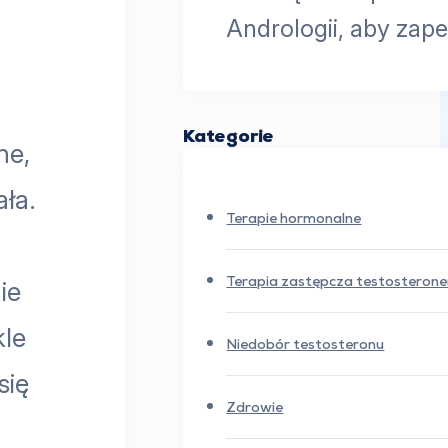
Andrologii, aby zap
Kategorie
ne,
ała.
Terapie hormonalne
ie
Terapia zastępcza testosteron
kle
Niedobór testosteronu
się
Zdrowie