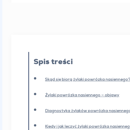
Spis treści
Skąd się biorą żylaki powrózka nasiennego
Żylaki powrózka nasiennego – objawy
Diagnostyka żylaków powrózka nasienneg
Kiedy i jak leczyć żylaki powrózka nasienne