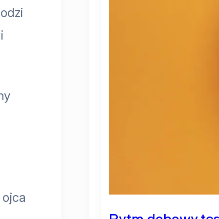
odzi
i
ny
 ojca