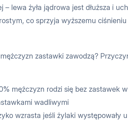
– lewa żyła jądrowa jest dłuższa i uch
ostym, co sprzyja wyższemu ciśnieniu 
h mężczyzn zastawki zawodzą? Przyczy
0% mężczyzn rodzi się bez zastawek w
 zastawkami wadliwymi
zyko wzrasta jeśli żylaki występowały u