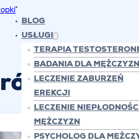
topki
BLOG
USŁUGI
TERAPIA TESTOSTERON
BADANIA DLA MĘŻCZYZ
rózka Nasie
LECZENIE ZABURZEŃ
EREKCJI
LECZENIE NIEPŁODNOŚCI
MĘŻCZYZN
PSYCHOLOG DLA MĘŻCZ