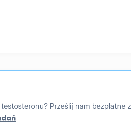
estosteronu? Prześlij nam bezpłatne z
adań