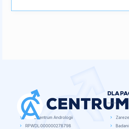
DLA P
NZOZ
Centrum Andrologii
Zareze
RPWDL:
000000278798
Badan