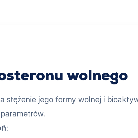
tosteronu wolnego
za stężenie jego formy wolnej i bioakt
h parametrów.
eń
: