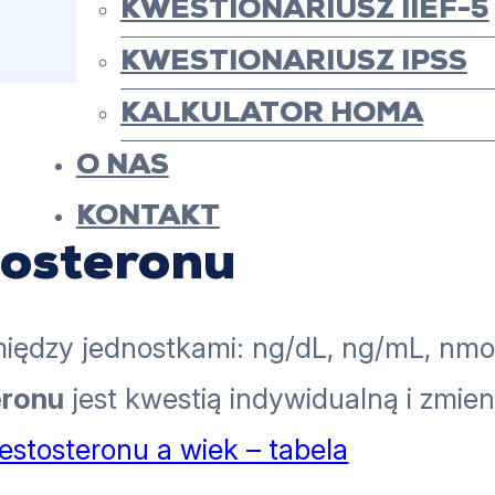
KWESTIONARIUSZ IIEF-5
KWESTIONARIUSZ IPSS
KALKULATOR HOMA
O NAS
KONTAKT
tosteronu
iędzy jednostkami: ng/dL, ng/mL, nmol/L
eronu
jest kwestią indywidualną i zmien
estosteronu a wiek – tabela