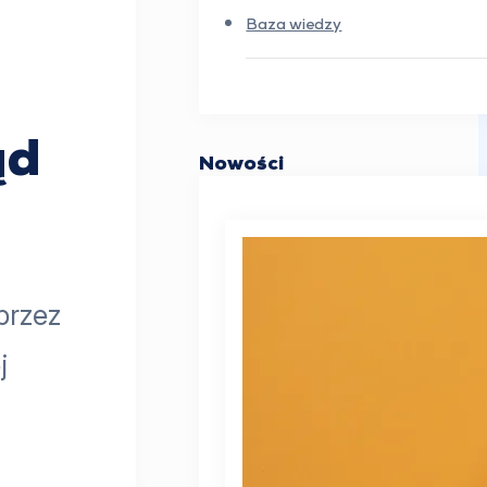
a
Baza wiedzy
ąd
Nowości
przez
j