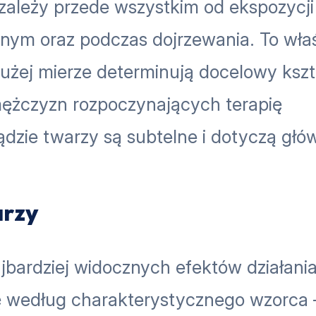
 zależy przede wszystkim od ekspozycji
lnym oraz podczas dojrzewania. To wła
użej mierze determinują docelowy kszt
mężczyzn rozpoczynających terapię
dzie twarzy są subtelne i dotyczą głó
arzy
ajbardziej widocznych efektów działani
ię według charakterystycznego wzorca 