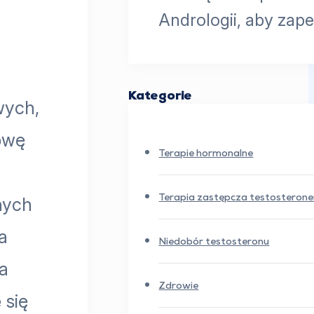
Andrologii, aby zap
Kategorie
wych,
dowę
Terapie hormonalne
nych
Terapia zastępcza testosteron
a
Niedobór testosteronu
na
Zdrowie
 się