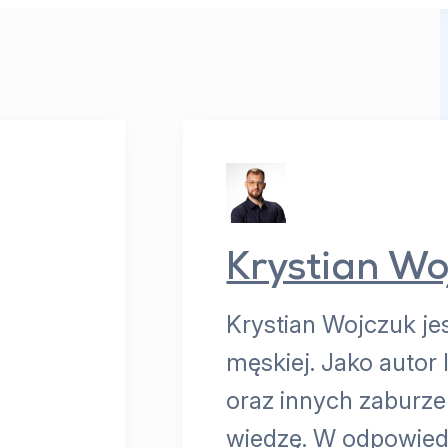
Krystian Wo
Krystian Wojczuk je
męskiej. Jako autor
oraz innych zaburz
wiedzę. W odpowiedz