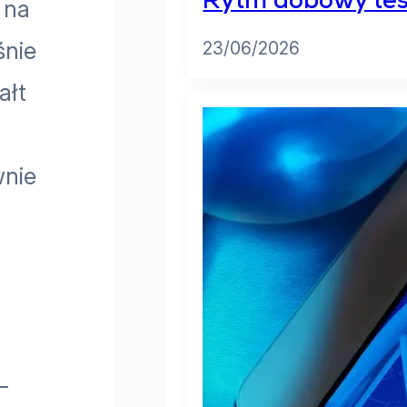
Rytm dobowy test
 na
śnie
23/06/2026
ałt
wnie
a
–