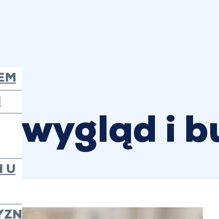
EM
N
 wygląd i b
 U
YZN