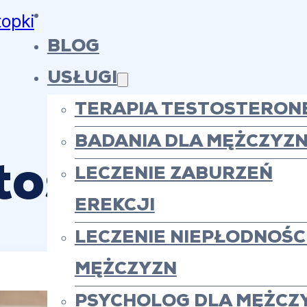
topki
BLOG
USŁUGI
TERAPIA TESTOSTERON
BADANIA DLA MĘŻCZYZ
osteronu na
LECZENIE ZABURZEŃ
EREKCJI
LECZENIE NIEPŁODNOŚCI
MĘŻCZYZN
PSYCHOLOG DLA MĘŻCZ