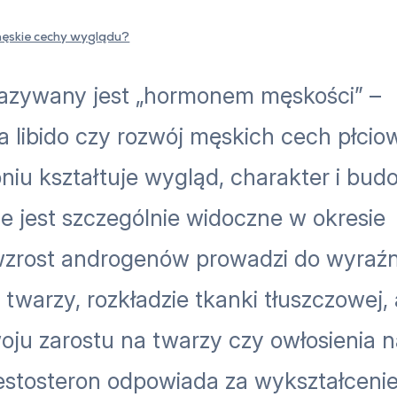
ęskie cechy wyglądu?
nazywany jest „hormonem męskości” –
 libido czy rozwój męskich cech płcio
niu kształtuje wygląd, charakter i bu
ie jest szczególnie widoczne w okresie
wzrost androgenów prowadzi do wyraź
twarzy, rozkładzie tkanki tłuszczowej, 
woju zarostu na twarzy czy owłosienia 
testosteron odpowiada za wykształcenie