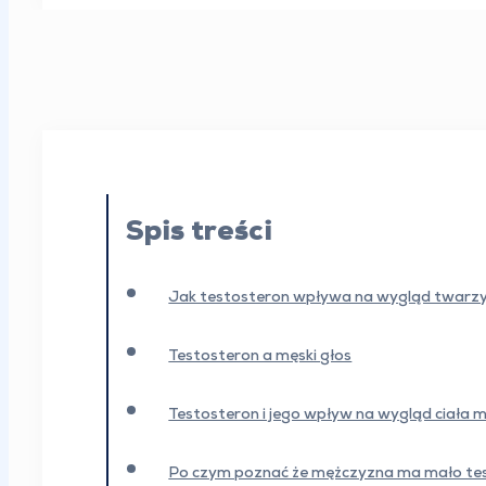
Spis treści
Jak testosteron wpływa na wygląd twarz
Testosteron a męski głos
Testosteron i jego wpływ na wygląd ciała 
Po czym poznać że mężczyzna ma mało te