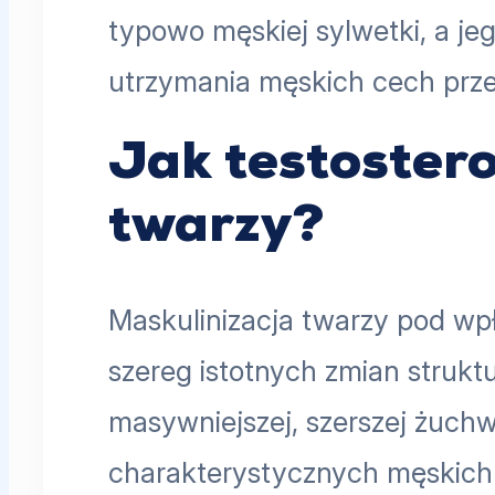
typowo męskiej sylwetki, a je
utrzymania męskich cech przez
Jak testoster
twarzy?
Maskulinizacja twarzy pod wp
szereg istotnych zmian struk
masywniejszej, szerszej żuchwy
charakterystycznych męskich