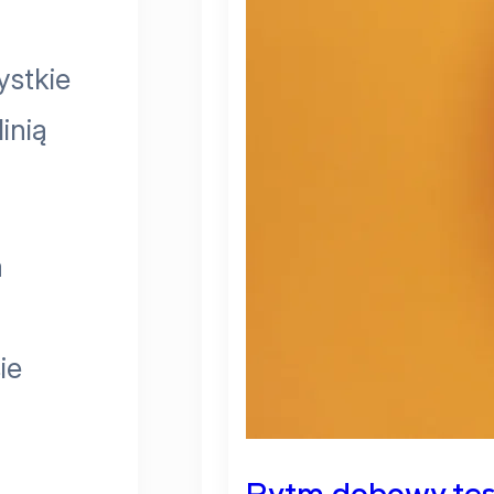
ystkie
inią
a
ie