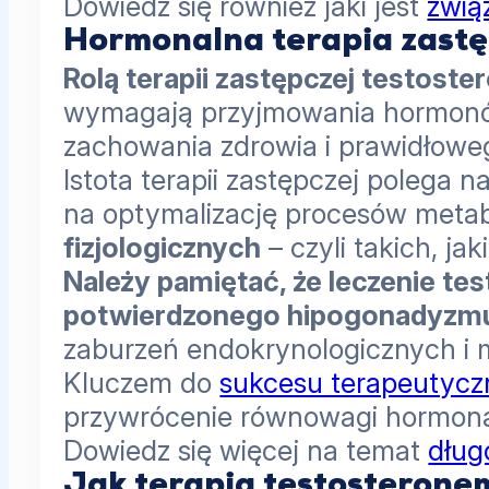
Dowiedz się również jaki jest
zwią
Hormonalna terapia zast
Rolą terapii zastępczej testos
wymagają przyjmowania hormonów 
zachowania zdrowia i prawidłowe
Istota terapii zastępczej polega
na optymalizację procesów metab
fizjologicznych
– czyli takich, j
Należy pamiętać, że leczenie t
potwierdzonego hipogonadyzm
zaburzeń endokrynologicznych i 
Kluczem do
sukcesu terapeutyc
przywrócenie równowagi hormonal
Dowiedz się więcej na temat
dług
Jak terapia testosterone