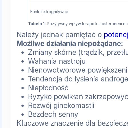
Funkcje kognitywne
Tabela 1.
Pozytywny wpływ terapii testosteronem 
Należy jednak pamiętać o
potencj
Możliwe działania niepożądane:
Zmiany skórne (trądzik, przetł
Wahania nastroju
Nienowotworowe powiększenie
Tendencja do łysienia andro
Niepłodność
Ryzyko powikłań zakrzepowy
Rozwój ginekomastii
Bezdech senny
Kluczowe znaczenie dla bezpiecz