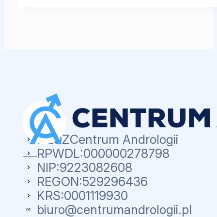
NZOZ
Centrum Andrologii
RPWDL:
000000278798
NIP:
9223082608
REGON:
529296436
KRS:
0001119930
biuro@centrumandrologii.pl