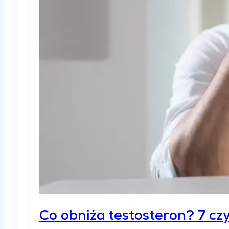
Co obniża testosteron? 7 cz