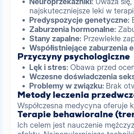
Neuroprzekaźniki:
Uważa się,
najskuteczniejsze leki w terap
Predyspozycje genetyczne:
B
Zaburzenia hormonalne:
Zabu
Stany zapalne:
Przewlekłe zap
Współistniejące zaburzenia er
Przyczyny psychologiczne
Lęk i stres:
Obawa przed oceną 
Wczesne doświadczenia seks
Problemy w związku:
Brak otw
Metody leczenia przedwcz
Współczesna medycyna oferuje kil
Terapie behawioralne (tren
Ich celem jest nauczenie mężczy