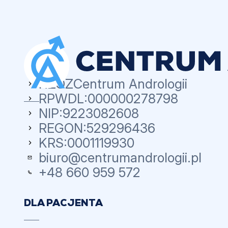
NZOZ
Centrum Andrologii
RPWDL:
000000278798
NIP:
9223082608
REGON:
529296436
KRS:
0001119930
biuro@centrumandrologii.pl
+48 660 959 572
DLA PACJENTA