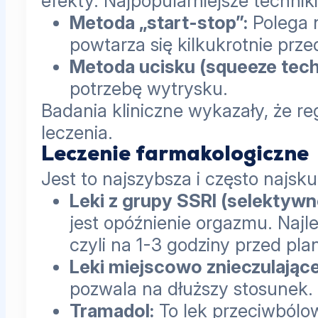
efekty. Najpopularniejsze techniki
Metoda „start-stop”:
Polega n
powtarza się kilkukrotnie prz
Metoda ucisku (squeeze tech
potrzebę wytrysku.
Badania kliniczne wykazały, że 
leczenia.
Leczenie farmakologiczne
Jest to najszybsza i często najs
Leki z grupy SSRI (selektyw
jest opóźnienie orgazmu. Najl
czyli na 1-3 godziny przed pla
Leki miejscowo znieczulające
pozwala na dłuższy stosunek.
Tramadol:
To lek przeciwbólow