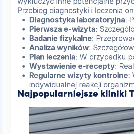
wykluczyć inne potencjalne przyc
Przebieg diagnostyki i leczenia o
Diagnostyka laboratoryjna
: 
Pierwsza e-wizyta
: Szczegół
Badanie fizykalne
: Przeprowa
Analiza wyników
: Szczegółow
Plan leczenia
: W przypadku po
Wystawienie e-recepty
: Rea
Regularne wizyty kontrolne
:
indywidualnej reakcji organiz
Najpopularniejsze kliniki 