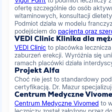
Vigor Point
to podmiot leczniczy 
ofertę szczególnie do osób aktyw
witaminowych, konsultacji dietet
Podmiot działa w modelu franczy
podejściem do
pacjenta oraz sze
VEDI Clinic Klinika dla mę
VEDI Clinic
to placówka lecznicza
zaburzeń erekcji. Wyróżnia się 
ramach placówki działa interdysc
Projekt Alfa
Choć nie jest to standardowy po
certyfikacją. Dr. Mazur specjali
Centrum Medyczne Vivom
Centrum Medyczne Vivomed
to w
leczniczy został założony przez 