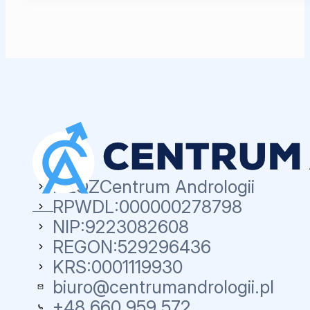
NZOZ
Centrum Andrologii
RPWDL:
000000278798
NIP:
9223082608
REGON:
529296436
KRS:
0001119930
biuro@centrumandrologii.pl
+48 660 959 572