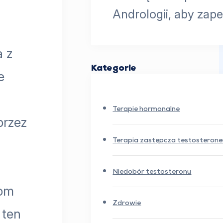
Andrologii, aby zap
a z
Kategorie
e
Terapie hormonalne
przez
Terapia zastępcza testosteron
Niedobór testosteronu
iom
Zdrowie
 ten