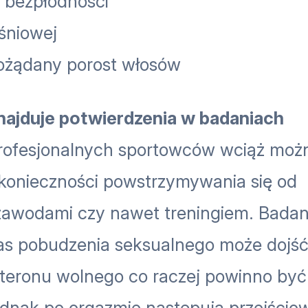
b bezpłodności
śniowej
pożądany porost włosów
znajduje potwierdzenia w badaniach
profesjonalnych sportowców wciąż moż
 konieczności powstrzymywania się od
zawodami czy nawet treningiem. Badan
as pobudzenia seksualnego może dojść
steronu wolnego co raczej powinno być
dnak po orgazmie następują przejścio