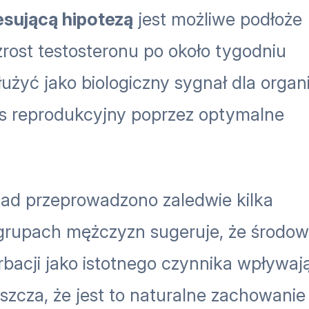
esującą hipotezą
jest możliwe podłoże
rost testosteronu po około tygodniu
łużyć jako biologiczny sygnał dla orga
es reprodukcyjny poprzez optymalne
kad przeprowadzono zaledwie kilka
grupach mężczyzn sugeruje, że środow
bacji jako istotnego czynnika wpływa
szcza, że jest to naturalne zachowanie