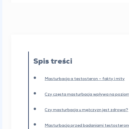
Spis treści
Masturbacja a testosteron – fakty i mity
Czy częsta masturbacja wpływa na pozio
Czy masturbacja u mężczyzn jest zdrowa?
Masturbacja przed badaniami testosteron