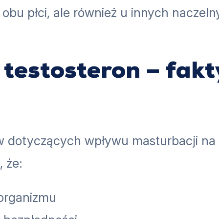
obu płci, ale również u innych naczeln
testosteron – fakty
ów dotyczących wpływu masturbacji na
 że:
 organizmu