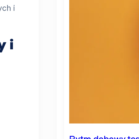
ych i
 i