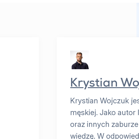
Krystian Wo
Krystian Wojczuk je
męskiej. Jako autor
oraz innych zaburz
wiedzę. W odpowiedz