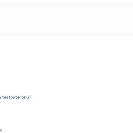
m testosteronu?
u