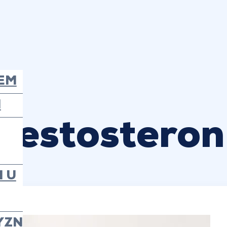
EM
N
testosteron
 U
YZN