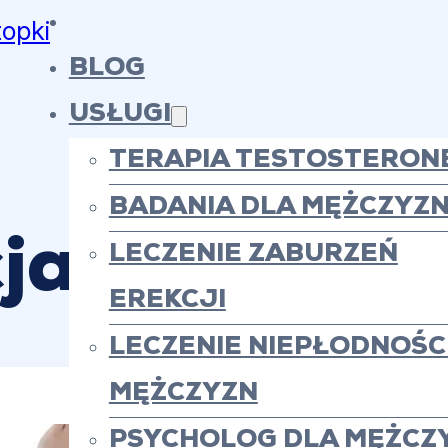
topki
BLOG
USŁUGI
TERAPIA TESTOSTERON
BADANIA DLA MĘŻCZYZ
a a poziom 
LECZENIE ZABURZEŃ
EREKCJI
LECZENIE NIEPŁODNOŚCI
MĘŻCZYZN
PSYCHOLOG DLA MĘŻCZ