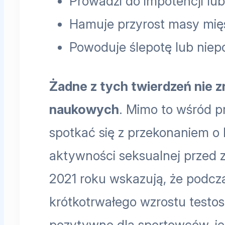
Prowadzi do impotencji lu
Hamuje przyrost masy mię
Powoduje ślepotę lub nie
Żadne z tych twierdzeń nie 
naukowych
. Mimo to wśród 
spotkać się z przekonaniem o
aktywności seksualnej przed 
2021 roku wskazują, że podcz
krótkotrwałego wzrostu testo
pozytywne dla sportowców, je