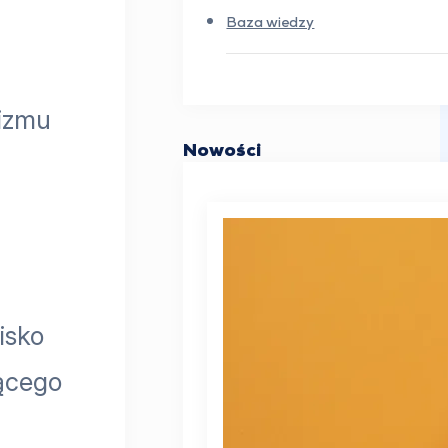
Baza wiedzy
nizmu
Nowości
isko
jącego