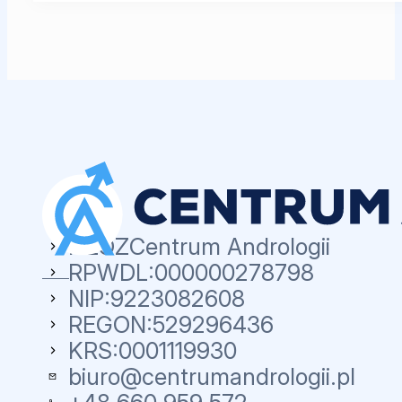
NZOZ
Centrum Andrologii
RPWDL:
000000278798
NIP:
9223082608
REGON:
529296436
KRS:
0001119930
biuro@centrumandrologii.pl