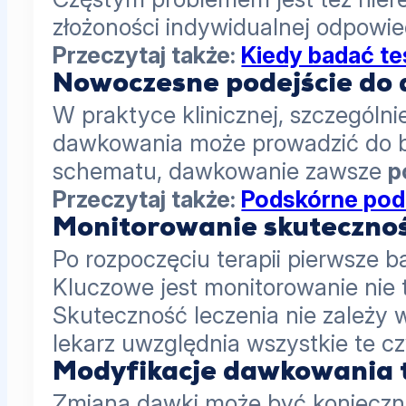
złożoności indywidualnej odpowie
Przeczytaj także:
Kiedy badać te
Nowoczesne podejście do
W praktyce klinicznej, szczególn
dawkowania może prowadzić do bar
schematu, dawkowanie zawsze
p
Przeczytaj także:
Podskórne pod
Monitorowanie skutecznoś
Po rozpoczęciu terapii pierwsze 
Kluczowe jest monitorowanie nie t
Skuteczność leczenia nie zależy 
lekarz uwzględnia wszystkie te c
Modyfikacje dawkowania te
Zmiana dawki może być konieczna 