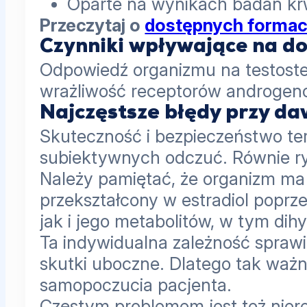
Oparte na wynikach badań kr
Przeczytaj o
dostępnych formac
Czynniki wpływające na d
Odpowiedź organizmu na testoste
wrażliwość receptorów androgeno
Najczęstsze błędy przy da
Skuteczność i bezpieczeństwo ter
subiektywnych odczuć. Równie r
Należy pamiętać, że organizm ma 
przekształcony w estradiol poprz
jak i jego metabolitów, w tym dih
Ta indywidualna zależność sprawi
skutki uboczne. Dlatego tak ważn
samopoczucia pacjenta.
Częstym problemem jest też niere