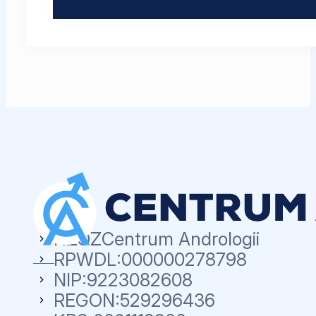
NZOZ
Centrum Andrologii
RPWDL:
000000278798
NIP:
9223082608
REGON:
529296436