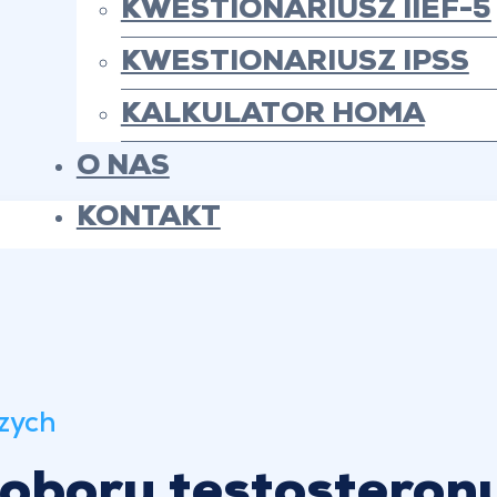
KWESTIONARIUSZ IIEF-5
Terapia TRT (hormonalna tera
KWESTIONARIUSZ IPSS
KALKULATOR HOMA
O NAS
KONTAKT
zych
doboru testosteron