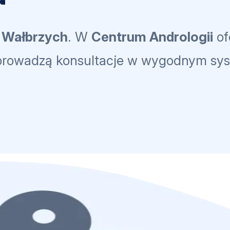
a
Wałbrzych
. W
Centrum Andrologii
of
y) prowadzą konsultacje w wygodnym sy