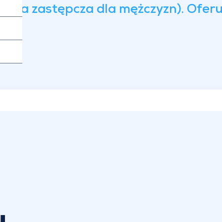
pia zastępcza dla mężczyzn). Oferuj
u