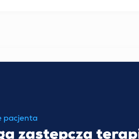
e pacjenta
ga zastępcza terap