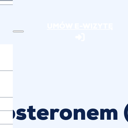
UMÓW E-WIZYTĘ
tosteronem