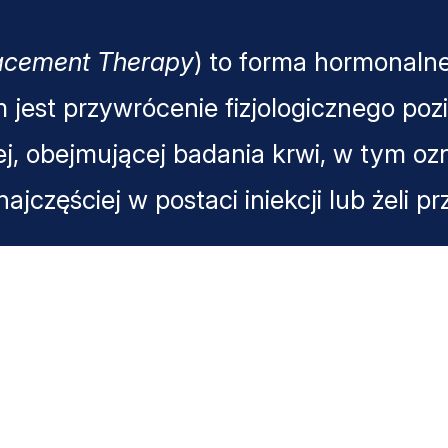
lacement Therapy
) to forma hormonalne
jest przywrócenie fizjologicznego po
j, obejmującej badania krwi, w tym oz
jczęściej w postaci iniekcji lub żeli p