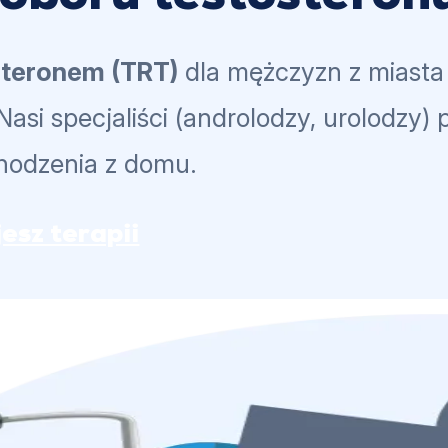
steronem (TRT)
dla mężczyzn z miast
Nasi specjaliści (androlodzy, urolodz
chodzenia z domu.
esz terapii