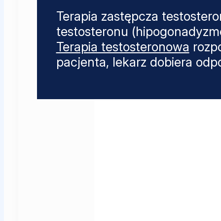
Terapia zastępcza testoster
testosteronu (hipogonadyzme
Terapia testosteronowa
rozpo
pacjenta, lekarz dobiera odpo