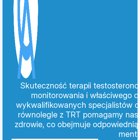
Skuteczność terapii testosterono
monitorowania i właściwego 
wykwalifikowanych specjalistów or
równolegle z TRT pomagamy nasz
zdrowie, co obejmuje odpowiednią 
menta