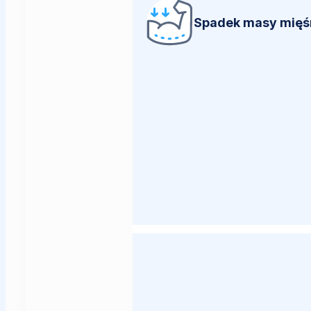
Spadek masy mięś