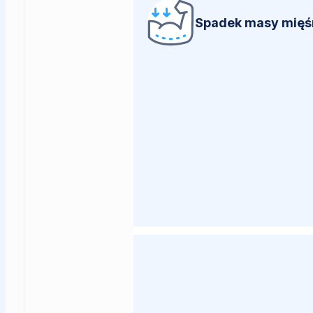
Spadek masy mięś