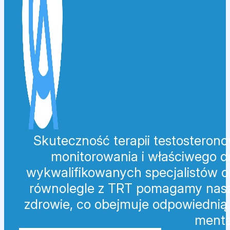
Skuteczność terapii testosterono
monitorowania i właściwego 
wykwalifikowanych specjalistów or
równolegle z TRT pomagamy nasz
zdrowie, co obejmuje odpowiednią 
menta