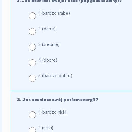
1. Jak oceniasz swoje libido (popęd seksualny)?
dotyczące
objawów
1 (bardzo słabe)
hipogonadyzmu
2 (słabe)
męskiego
3 (średnie)
4 (dobre)
5 (bardzo dobre)
2. Jak oceniasz swój poziom energii?
1 (bardzo niski)
2 (niski)