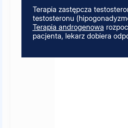
Terapia zastępcza testoster
testosteronu (hipogonadyzme
Terapia androgenowa
rozpoc
pacjenta, lekarz dobiera odpo