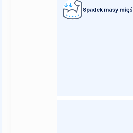
Spadek masy mięś