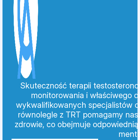
Skuteczność terapii testosterono
monitorowania i właściwego 
wykwalifikowanych specjalistów or
równolegle z TRT pomagamy nasz
zdrowie, co obejmuje odpowiednią 
menta