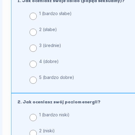
1. Jak oceniasz swoje libido (popęd seksualny)?
dotyczące
objawów
1 (bardzo słabe)
hipogonadyzmu
2 (słabe)
męskiego
3 (średnie)
4 (dobre)
5 (bardzo dobre)
2. Jak oceniasz swój poziom energii?
1 (bardzo niski)
2 (niski)