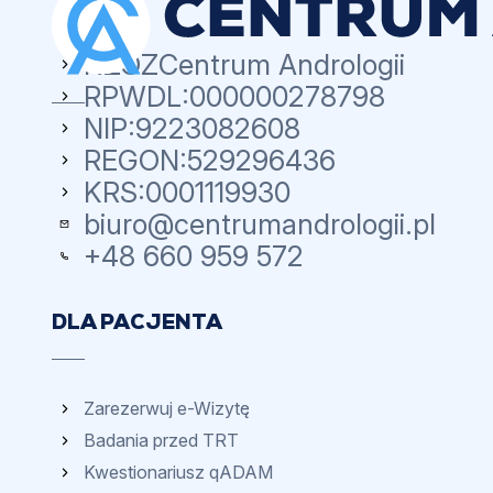
NZOZ
Centrum Andrologii
RPWDL:
000000278798
NIP:
9223082608
REGON:
529296436
KRS:
0001119930
biuro@centrumandrologii.pl
+48 660 959 572
DLA PACJENTA
Zarezerwuj e-Wizytę
Badania przed TRT
Kwestionariusz qADAM