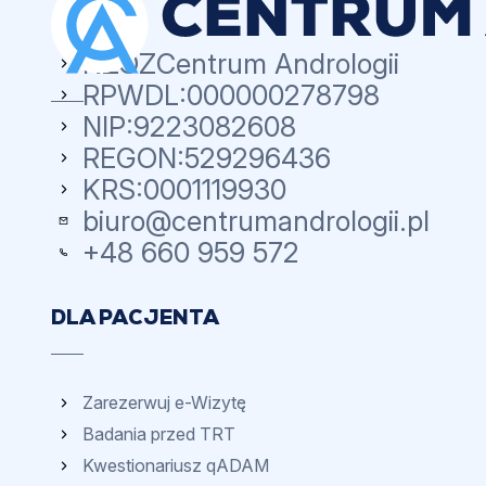
NZOZ
Centrum Andrologii
RPWDL:
000000278798
NIP:
9223082608
REGON:
529296436
KRS:
0001119930
biuro@centrumandrologii.pl
+48 660 959 572
DLA PACJENTA
Zarezerwuj e-Wizytę
Badania przed TRT
Kwestionariusz qADAM