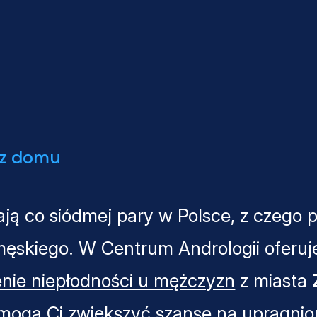
 z domu
ją co siódmej pary w Polsce, z czego 
męskiego. W Centrum Andrologii oferu
enie niepłodności u mężczyzn
z miasta
omogą Ci zwiększyć szanse na upragni