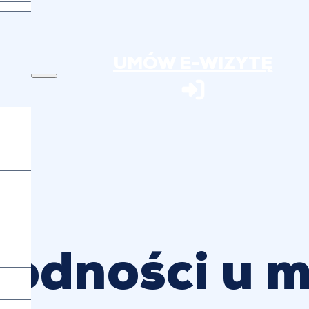
UMÓW E-WIZYTĘ
łodności u 