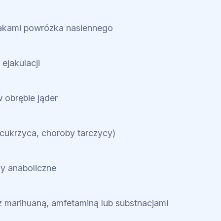
lakami powrózka nasiennego
 ejakulacji
w obrębie jąder
(cukrzyca, choroby tarczycy)
dy anaboliczne
z marihuaną, amfetaminą lub substnacjami