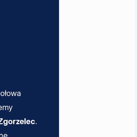
połowa
jemy
Zgorzelec
.
one