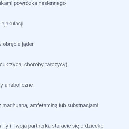
lakami powrózka nasiennego
 ejakulacji
w obrębie jąder
(cukrzyca, choroby tarczycy)
dy anaboliczne
z marihuaną, amfetaminą lub substnacjami
 Ty i Twoja partnerka staracie się o dziecko