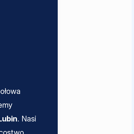
połowa
jemy
Lubin
. Nasi
jcostwo.