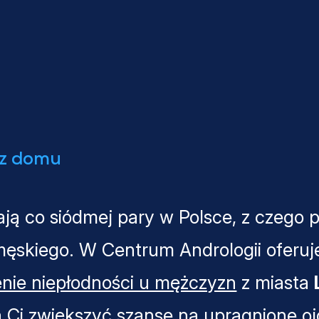
 z domu
ją co siódmej pary w Polsce, z czego 
męskiego. W Centrum Andrologii oferu
enie niepłodności u mężczyzn
z miasta
 Ci zwiększyć szanse na upragnione o