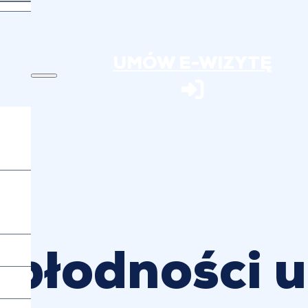
UMÓW E-WIZYTĘ
epłodności 