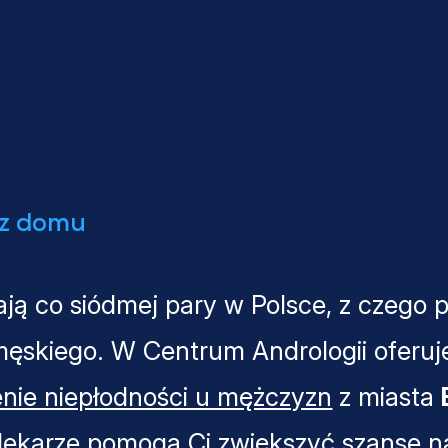
 z domu
ją co siódmej pary w Polsce, z czego 
męskiego. W Centrum Andrologii oferu
enie niepłodności u mężczyzn
z miasta
 lekarze pomogą Ci zwiększyć szanse n