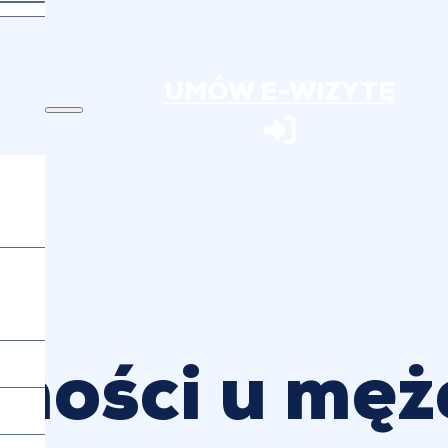
UMÓW E-WIZYTĘ
dności u męż