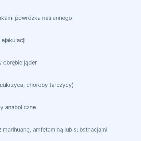
lakami powrózka nasiennego
 ejakulacji
w obrębie jąder
(cukrzyca, choroby tarczycy)
dy anaboliczne
z marihuaną, amfetaminą lub substnacjami