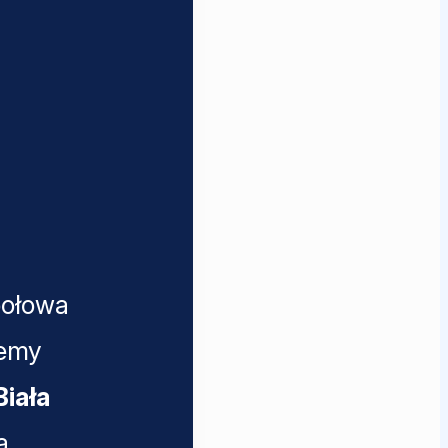
połowa
jemy
Biała
a