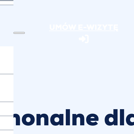
UMÓW E-WIZYTĘ
monalne dl