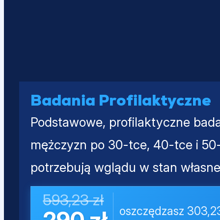
Badania Profilaktyczne
Podstawowe, profilaktyczne bada
mężczyzn po 30-tce, 40-tce i 50-
potrzebują wglądu w stan własne
593,23 zł
oszczędzasz 303,23
290 zł