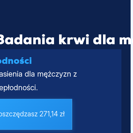
Badania krwi dla m
odności
nasienia dla mężczyzn z
epłodności.
oszczędzasz 271,14 zł