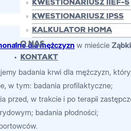
KWESTIONARIUSZ IIEF-5
KWESTIONARIUSZ IPSS
KALKULATOR HOMA
O NAS
monalne dla mężczyzn
w mieście
Ząbk
KONTAKT
jemy badania krwi dla mężczyzn, który
e, w tym: badania profilaktyczne;
 przed, w trakcie i po terapii zastępcz
erydowym; badania płodności;
sportowców.