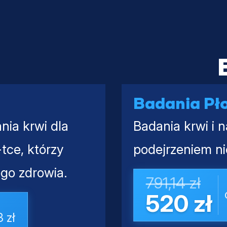
Badania Pł
nia krwi dla
Badania krwi i 
tce, którzy
podejrzeniem ni
go zdrowia.
791,14 zł
520 zł
 zł