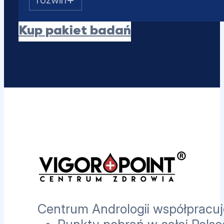
SHBG
Albumina
Kup pakiet badań
Estradiol (E2)
Prolaktyna
PSA całkowity
Centrum Andrologii współpracuje