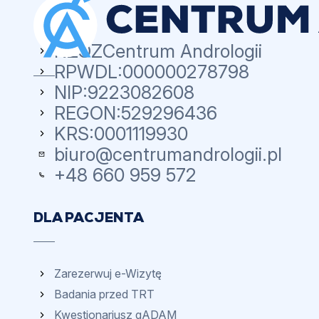
NZOZ
Centrum Andrologii
RPWDL:
000000278798
NIP:
9223082608
REGON:
529296436
KRS:
0001119930
biuro@centrumandrologii.pl
+48 660 959 572
DLA PACJENTA
Zarezerwuj e-Wizytę
Badania przed TRT
Kwestionariusz qADAM