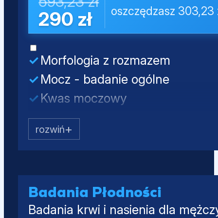
593,23 zł
oszczędzasz 303,23 
290 zł
Morfologia z rozmazem
Mocz - badanie ogólne
Kwas moczowy
Kreatynina
Mocznik
Testosteron całkowity
SHBG
Albumina
Badania Płodności
Badania krwi i nasienia dla mężcz
PSA całkowity