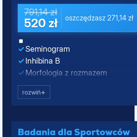
Próby wątrobowe (ALT, AST, AL
791,14 zł
oszczędzasz 271,14 zł
Lipidogram (CHOL, HDL, nie-HD
520 zł
Glukoza
Seminogram
Inhibina B
Morfologia z rozmazem
Testosteron całkowity
LH
FSH
PSA całkowity
Mocz - badanie ogólne
Badania dla Sportowców