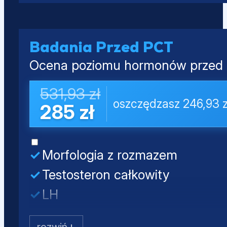
Estradiol (E2)
Kwas moczowy
Prolaktyna
PSA całkowity
Badania Przed PCT
Ocena poziomu hormonów przed o
531,93 zł
oszczędzasz 246,93 z
285 zł
Morfologia z rozmazem
Testosteron całkowity
LH
FSH