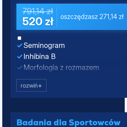
Próby wątrobowe (ALT, AST, AL
791,14 zł
oszczędzasz 271,14 zł
Lipidogram (CHOL, HDL, nie-HD
520 zł
Glukoza
Seminogram
Inhibina B
Morfologia z rozmazem
Testosteron całkowity
LH
FSH
PSA całkowity
Mocz - badanie ogólne
Badania dla Sportowców