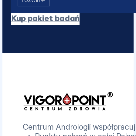
SHBG
Albumina
Kup pakiet badań
Estradiol (E2)
Prolaktyna
PSA całkowity
Centrum Andrologii współpracuje