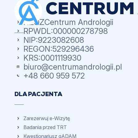
NZOZ
Centrum Andrologii
RPWDL:
000000278798
NIP:
9223082608
REGON:
529296436
KRS:
0001119930
biuro@centrumandrologii.pl
+48 660 959 572
DLA PACJENTA
Zarezerwuj e-Wizytę
Badania przed TRT
Kwestionariusz qADAM