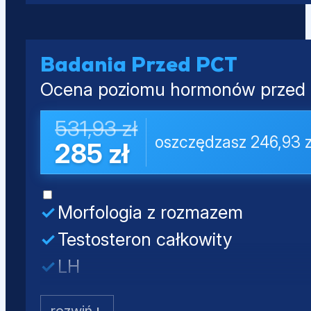
Estradiol (E2)
Kwas moczowy
Prolaktyna
PSA całkowity
Badania Przed PCT
Ocena poziomu hormonów przed o
531,93 zł
oszczędzasz 246,93 z
285 zł
Morfologia z rozmazem
Testosteron całkowity
LH
FSH