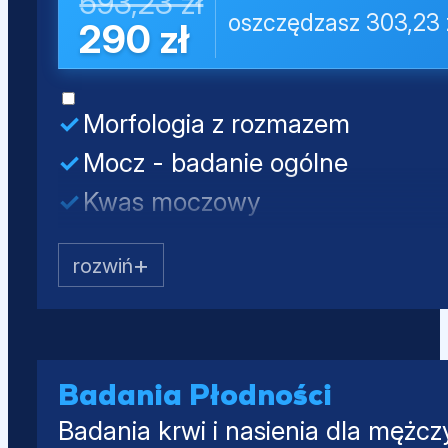
593,23 zł
oszczędzasz 303,23 
290 zł
Morfologia z rozmazem
Mocz - badanie ogólne
Kwas moczowy
Kreatynina
Mocznik
Testosteron całkowity
SHBG
Albumina
Badania Płodności
Badania krwi i nasienia dla mężcz
PSA całkowity