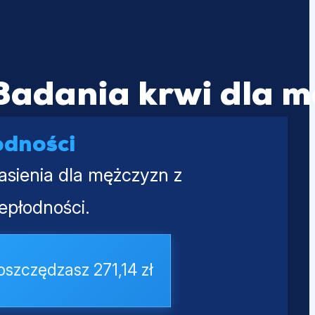
Badania krwi dla m
odności
nasienia dla mężczyzn z
epłodności.
oszczędzasz 271,14 zł