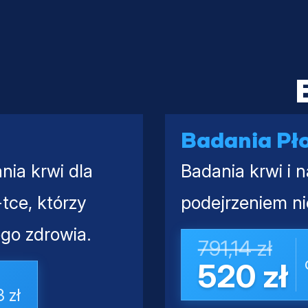
Badania Pł
nia krwi dla
Badania krwi i 
tce, którzy
podejrzeniem ni
go zdrowia.
791,14 zł
520 zł
 zł