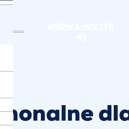
UMÓW E-WIZYTĘ
monalne dl