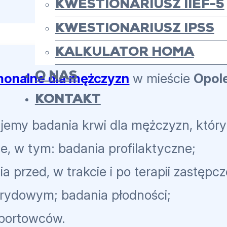
KWESTIONARIUSZ IIEF-5
KWESTIONARIUSZ IPSS
KALKULATOR HOMA
O NAS
monalne dla mężczyzn
w mieście
Opol
KONTAKT
jemy badania krwi dla mężczyzn, który
e, w tym: badania profilaktyczne;
 przed, w trakcie i po terapii zastępcz
erydowym; badania płodności;
sportowców.