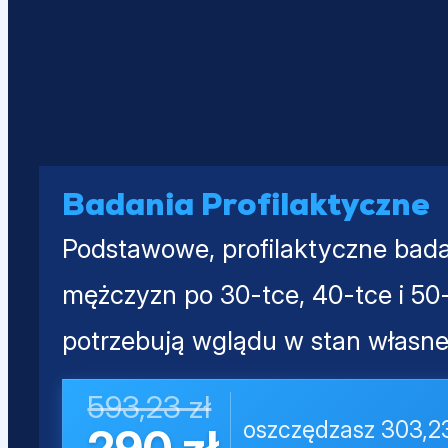
Badania Profilaktyczne
Podstawowe, profilaktyczne bada
mężczyzn po 30-tce, 40-tce i 50-
potrzebują wglądu w stan własne
593,23 zł
oszczędzasz 303,23
290 zł