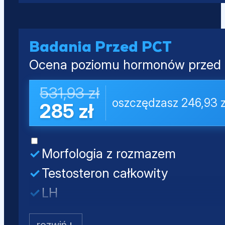
Estradiol (E2)
Kwas moczowy
Prolaktyna
PSA całkowity
Badania Przed PCT
Ocena poziomu hormonów przed o
531,93 zł
oszczędzasz 246,93 z
285 zł
Morfologia z rozmazem
Testosteron całkowity
LH
FSH