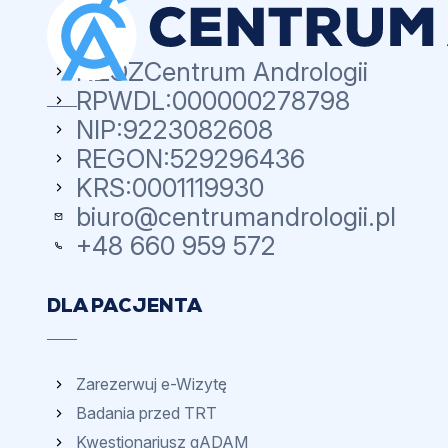
NZOZ
Centrum Andrologii
RPWDL:
000000278798
NIP:
9223082608
REGON:
529296436
KRS:
0001119930
biuro@centrumandrologii.pl
+48 660 959 572
DLA PACJENTA
Zarezerwuj e-Wizytę
Badania przed TRT
Kwestionariusz qADAM