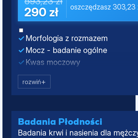
593,23 zł
oszczędzasz 303,23 
290 zł
Morfologia z rozmazem
Mocz - badanie ogólne
Kwas moczowy
Kreatynina
Mocznik
Testosteron całkowity
SHBG
Albumina
Badania Płodności
Badania krwi i nasienia dla mężcz
PSA całkowity