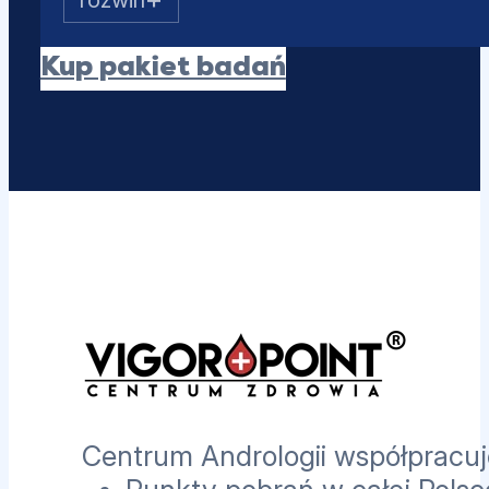
SHBG
Albumina
Kup pakiet badań
Estradiol (E2)
Prolaktyna
PSA całkowity
Centrum Andrologii współpracuje