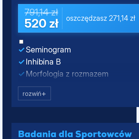
Próby wątrobowe (ALT, AST, AL
791,14 zł
oszczędzasz 271,14 zł
Lipidogram (CHOL, HDL, nie-HD
520 zł
Glukoza
Seminogram
Inhibina B
Morfologia z rozmazem
Testosteron całkowity
LH
FSH
PSA całkowity
Mocz - badanie ogólne
Badania dla Sportowców