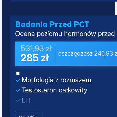
Estradiol (E2)
Kwas moczowy
Prolaktyna
PSA całkowity
Badania Przed PCT
Ocena poziomu hormonów przed o
531,93 zł
oszczędzasz 246,93 z
285 zł
Morfologia z rozmazem
Testosteron całkowity
LH
FSH