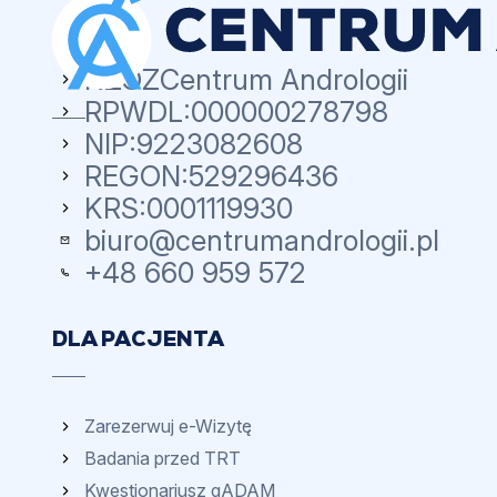
NZOZ
Centrum Andrologii
RPWDL:
000000278798
NIP:
9223082608
REGON:
529296436
KRS:
0001119930
biuro@centrumandrologii.pl
+48 660 959 572
DLA PACJENTA
Zarezerwuj e-Wizytę
Badania przed TRT
Kwestionariusz qADAM