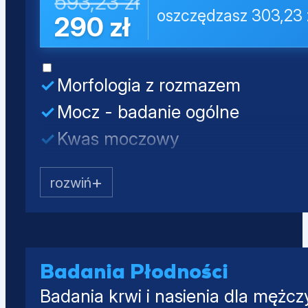
593,23 zł
oszczędzasz 303,23 
290 zł
Morfologia z rozmazem
Mocz - badanie ogólne
Kwas moczowy
Kreatynina
Mocznik
Testosteron całkowity
SHBG
Albumina
Badania Płodności
Badania krwi i nasienia dla mężcz
PSA całkowity