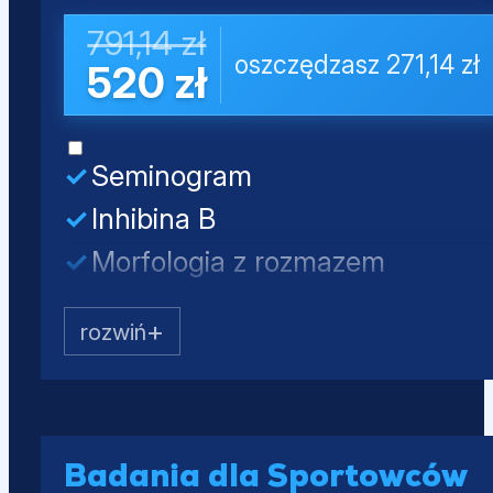
Próby wątrobowe (ALT, AST, AL
791,14 zł
oszczędzasz 271,14 zł
Lipidogram (CHOL, HDL, nie-HD
520 zł
Glukoza
Seminogram
Inhibina B
Morfologia z rozmazem
Testosteron całkowity
LH
FSH
PSA całkowity
Mocz - badanie ogólne
Badania dla Sportowców