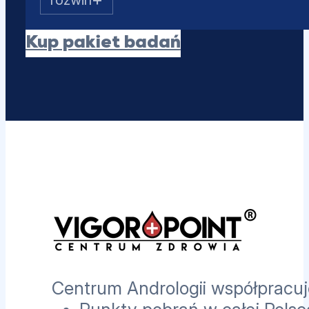
SHBG
Albumina
Kup pakiet badań
Estradiol (E2)
Prolaktyna
PSA całkowity
Centrum Andrologii współpracuje