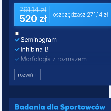
Próby wątrobowe (ALT, AST, AL
791,14 zł
oszczędzasz 271,14 zł
Lipidogram (CHOL, HDL, nie-HD
520 zł
Glukoza
Seminogram
Inhibina B
Morfologia z rozmazem
Testosteron całkowity
LH
FSH
PSA całkowity
Mocz - badanie ogólne
Badania dla Sportowców