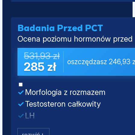
Estradiol (E2)
Kwas moczowy
Prolaktyna
PSA całkowity
Badania Przed PCT
Ocena poziomu hormonów przed o
531,93 zł
oszczędzasz 246,93 z
285 zł
Morfologia z rozmazem
Testosteron całkowity
LH
FSH