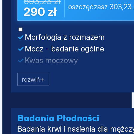
593,23 zł
oszczędzasz 303,23 
290 zł
Morfologia z rozmazem
Mocz - badanie ogólne
Kwas moczowy
Kreatynina
Mocznik
Testosteron całkowity
SHBG
Albumina
Badania Płodności
Badania krwi i nasienia dla mężcz
PSA całkowity