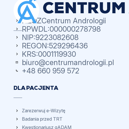
NZOZ
Centrum Andrologii
RPWDL:
000000278798
NIP:
9223082608
REGON:
529296436
KRS:
0001119930
biuro@centrumandrologii.pl
+48 660 959 572
DLA PACJENTA
Zarezerwuj e-Wizytę
Badania przed TRT
Kwestionariusz qADAM