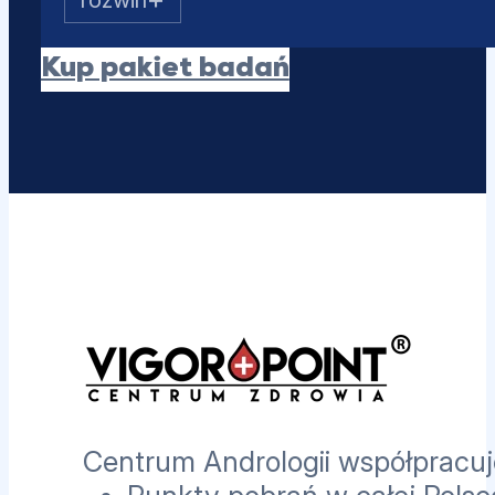
SHBG
Albumina
Kup pakiet badań
Estradiol (E2)
Prolaktyna
PSA całkowity
Centrum Andrologii współpracuje