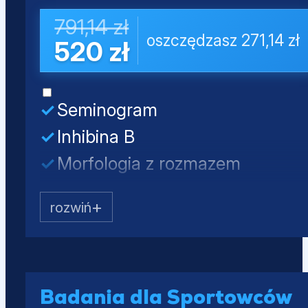
Próby wątrobowe (ALT, AST, AL
791,14 zł
oszczędzasz 271,14 zł
Lipidogram (CHOL, HDL, nie-HD
520 zł
Glukoza
Seminogram
Inhibina B
Morfologia z rozmazem
Testosteron całkowity
LH
FSH
PSA całkowity
Mocz - badanie ogólne
Badania dla Sportowców