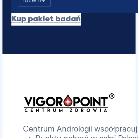
SHBG
Albumina
Kup pakiet badań
Estradiol (E2)
Prolaktyna
PSA całkowity
Centrum Andrologii współpracuje