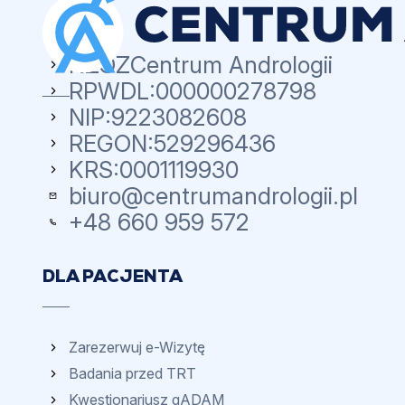
NZOZ
Centrum Andrologii
RPWDL:
000000278798
NIP:
9223082608
REGON:
529296436
KRS:
0001119930
biuro@centrumandrologii.pl
+48 660 959 572
DLA PACJENTA
Zarezerwuj e-Wizytę
Badania przed TRT
Kwestionariusz qADAM