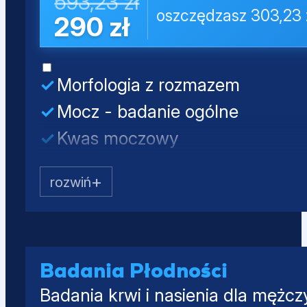
593,23 zł
oszczędzasz 303,23 
290 zł
Morfologia z rozmazem
Mocz - badanie ogólne
Kwas moczowy
Kreatynina
Mocznik
Testosteron całkowity
SHBG
Albumina
Badania Płodności
Badania krwi i nasienia dla mężcz
PSA całkowity