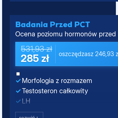
Estradiol (E2)
Kwas moczowy
Prolaktyna
PSA całkowity
Badania Przed PCT
Ocena poziomu hormonów przed o
531,93 zł
oszczędzasz 246,93 z
285 zł
Morfologia z rozmazem
Testosteron całkowity
LH
FSH